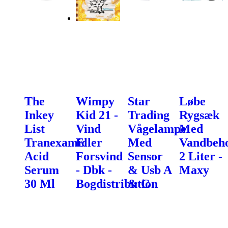
The
Wimpy
Star
Løbe
Inkey
Kid 21 -
Trading
Rygsæk
List
Vind
Vågelampe
Med
Tranexamic
Eller
Med
Vandbeho
Acid
Forsvind
Sensor
2 Liter -
Serum
- Dbk -
& Usb A
Maxy
30 Ml
Bogdistribution
& C