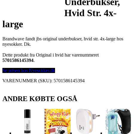
Underbukser,
Hvid Str. 4x-
large
Brandwave fandt jbs original underbukser, hvid str. 4x-large hos
nyesokker. Dk.
Dette produkt fra Original i hvid har varenummeret
5701586145394
.
Se prisen hos Nyesokker.dk
VARENUMMER (SKU):
5701586145394
ANDRE KØBTE OGSÅ