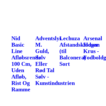
Nid
Adventslys
Lechuza
Arsenal
Basic
M.
Afstandsklodser
Slogan
Line
Guld,
(til
Krus -
Afløbsrende
Sølv
Balconera)
Fodboldg
100 Cm,
Eller
Sort
Uden
Rød Tal
Afløb,
Sølv -
Rist Og
Kunstindustrien
Ramme