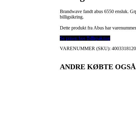
Brandwave fandt abus 6550 ensluk. Grp
billigsikring.
Dette produkt fra Abus har varenumme
Se prisen hos Billigsikring
VARENUMMER (SKU):
400331812
ANDRE KØBTE OGSÅ