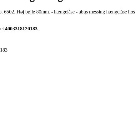
. 6502. Høj bøjle 80mm. - hængelåse - abus messing hængelåse hos
ret
4003318120183
.
0183