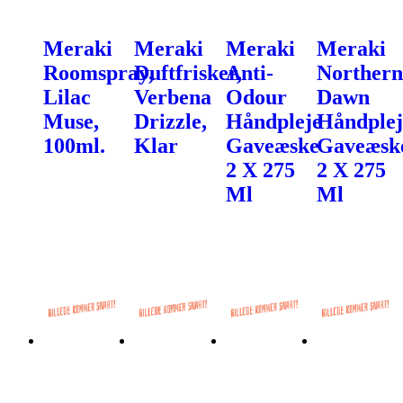
Meraki
Meraki
Meraki
Meraki
Roomspray,
Duftfrisker,
Anti-
Northern
Lilac
Verbena
Odour
Dawn
Muse,
Drizzle,
Håndpleje
Håndplej
100ml.
Klar
Gaveæske
Gaveæsk
2 X 275
2 X 275
Ml
Ml