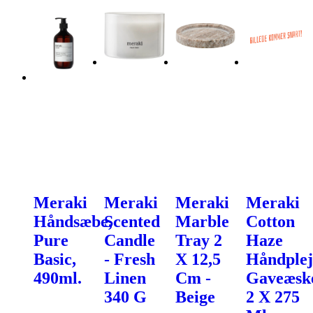
Meraki
Meraki
Meraki
Meraki
Håndsæbe,
Scented
Marble
Cotton
Pure
Candle
Tray 2
Haze
Basic,
- Fresh
X 12,5
Håndplej
490ml.
Linen
Cm -
Gaveæsk
340 G
Beige
2 X 275