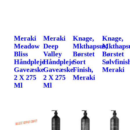
Meraki
Meraki
Knage,
Knage,
Meadow
Deep
Mkthapsus,
Mkthapsu
Bliss
Valley
Børstet
Børstet
Håndpleje
Håndpleje
Sort
Sølvfinis
Gaveæske
Gaveæske
Finish,
Meraki
2 X 275
2 X 275
Meraki
Ml
Ml