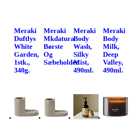
Meraki
Meraki
Meraki
Meraki
Duftlys
Mkdatura
Body
Body
White
Børste
Wash,
Milk,
Garden,
Og
Silky
Deep
1stk.,
Sæbeholder
Mist,
Valley,
340g.
490ml.
490ml.