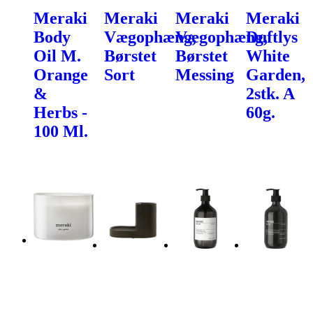
Meraki
Meraki
Meraki
Meraki
Body
Vægophæng,
Vægophæng,
Duftlys
Oil M.
Børstet
Børstet
White
Orange
Sort
Messing
Garden,
&
2stk. A
Herbs -
60g.
100 Ml.