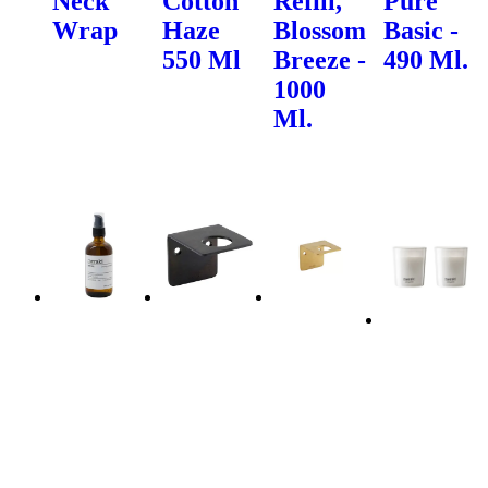
Neck
Cotton
Refill,
Pure
Wrap
Haze
Blossom
Basic -
550 Ml
Breeze -
490 Ml.
1000
Ml.