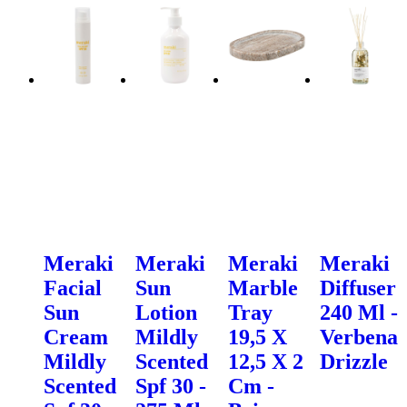
Meraki
Meraki
Meraki
Meraki
Facial
Sun
Marble
Diffuser
Sun
Lotion
Tray
240 Ml -
Cream
Mildly
19,5 X
Verbena
Mildly
Scented
12,5 X 2
Drizzle
Scented
Spf 30 -
Cm -