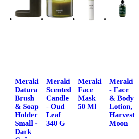
Meraki
Meraki
Meraki
Meraki
Datura
Scented
Face
- Face
Brush
Candle
Mask
& Body
& Soap
- Oud
50 Ml
Lotion,
Holder
Leaf
Harvest
Small -
340 G
Moon
Dark