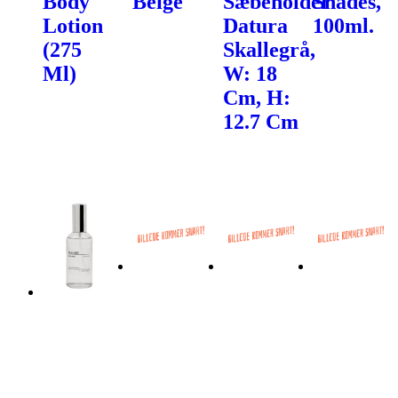
Body
Beige
Sæbeholder
Shades,
Lotion
Datura
100ml.
(275
Skallegrå,
Ml)
W: 18
Cm, H:
12.7 Cm