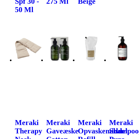
Spf 30 -
275 Ml
Beige
50 Ml
Meraki
Meraki
Meraki
Meraki
Therapy
Gaveæske
Opvaskemiddel
Shampoo