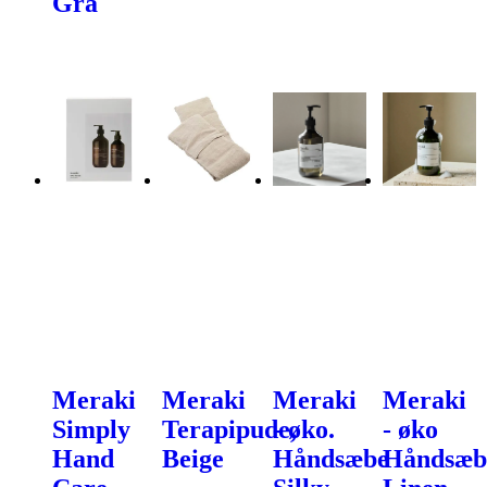
Grå
Meraki
Meraki
Meraki
Meraki
Simply
Terapipude,
- øko.
- øko
Hand
Beige
Håndsæbe
Håndsæb