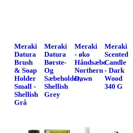
Meraki
Meraki
Meraki
Meraki
Datura
Datura
- øko
Scented
Brush
Børste-
Håndsæbe
Candle
& Soap
Og
Northern
- Dark
Holder
Sæbeholder,
Dawn
Wood
Small -
Shellish
340 G
Shellish
Grey
Grå